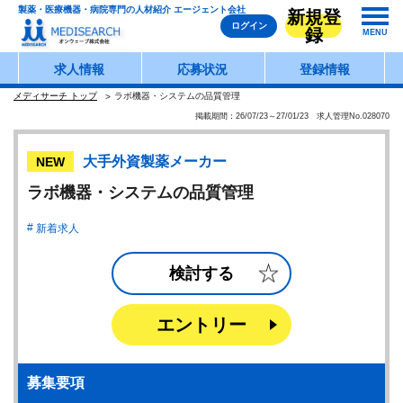
製薬・医療機器・病院専門の人材紹介 エージェント会社
新規登
ログイン
録
MENU
求人情報
応募状況
登録情報
メディサーチ トップ
ラボ機器・システムの品質管理
掲載期間：26/07/23～27/01/23 求人管理No.028070
大手外資製薬メーカー
NEW
ラボ機器・システムの品質管理
新着求人
検討する
エントリー
募集要項