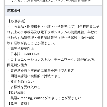
・その他、品質管理の機器及びシステムの発注管理業務
応募条件
【必須事項】
・（医薬品・医療機器・化粧・化学業界にて）3年程度又はそ
れ以上のラボ機器及び電子ラボシステムの使用経験。年数に
拘わらず品質管理・分析試験業務（理化学試験・微生物試
験）経験があることが望ましい。
・高等学校卒以上
・日本語 Fluent Level
・コミュニケーションスキル、チームワーク、論理的思考、
問題解決能力
・責任感を持ち主体的に業務を遂行できる方
・問題や課題に積極的に挑戦できる
・変化を恐れない
・多様性を受け入れる
【歓迎経験】
・英語のreading, Writingができることが望ましい
【免許・資格】