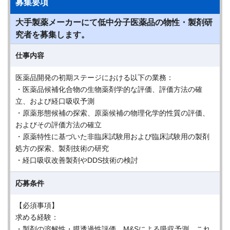
募集要項
大手製薬メーカーにて低中分子医薬品の物性・製剤研
究者を募集します。
仕事内容
医薬品開発の初期ステージにおける以下の業務：
・医薬品候補化合物の生物薬剤学的な評価、評価方法の確
立、および経口吸収予測
・原薬形態候補の探索、原薬候補の物理化学的性質の評価、
およびその評価方法の確立
・原薬特性に基づいた非臨床試験用および臨床試験用の製剤
処方の探索、製剤技術の研究
・経口吸収改善製剤やDDS技術の検討
応募条件
【必須事項】
求める経験：
・製剤の溶解性・膜透過性評価、M&Sによる吸収予測、これ