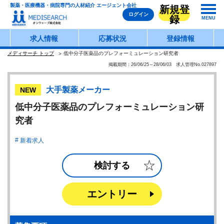
製薬・医療機器・病院専門の人材紹介 エージェント会社
新規登
ログイン
録
MENU
求人情報
応募状況
登録情報
メディサーチ トップ
低中分子医薬品のプレフォーミュレーション研究者
掲載期間：26/06/25～28/06/03 求人管理No.027897
大手製薬メーカー
NEW
低中分子医薬品のプレフォーミュレーション研
究者
新着求人
検討する
エントリー