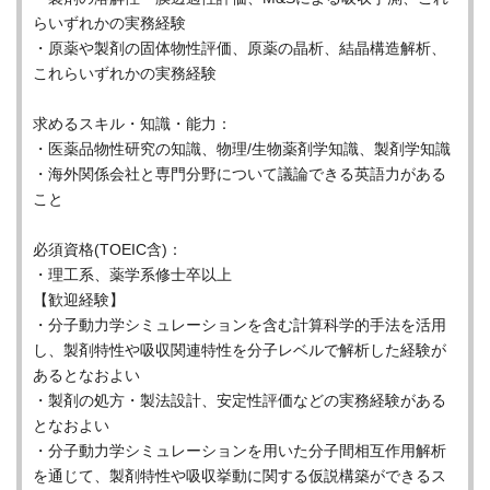
らいずれかの実務経験
・原薬や製剤の固体物性評価、原薬の晶析、結晶構造解析、
これらいずれかの実務経験
求めるスキル・知識・能力：
・医薬品物性研究の知識、物理/生物薬剤学知識、製剤学知識
・海外関係会社と専門分野について議論できる英語力がある
こと
必須資格(TOEIC含)：
・理工系、薬学系修士卒以上
【歓迎経験】
・分子動力学シミュレーションを含む計算科学的手法を活用
し、製剤特性や吸収関連特性を分子レベルで解析した経験が
あるとなおよい
・製剤の処方・製法設計、安定性評価などの実務経験がある
となおよい
・分子動力学シミュレーションを用いた分子間相互作用解析
を通じて、製剤特性や吸収挙動に関する仮説構築ができるス