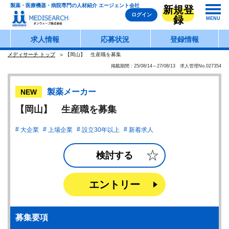
製薬・医療機器・病院専門の人材紹介 エージェント会社
新規登
ログイン
録
MENU
求人情報
応募状況
登録情報
メディサーチ トップ
【岡山】 生産職を募集
掲載期間：25/08/14～27/08/13 求人管理No.027354
製薬メーカー
NEW
【岡山】 生産職を募集
大企業
上場企業
設立30年以上
新着求人
検討する
エントリー
募集要項