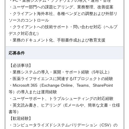
・PC・業務システム・ソフトウェアの導入・運用・管理
・ユーザー部門への課題ヒアリング、業務整理、改善提案
・クライアント海外本社、各種ベンダとの調整および外部リ
ソースのコントロール
・クライアントへの技術サポート・問い合わせ対応（ヘルプ
デスク対応含む）
・業務のドキュメント化、手順書作成および教育支援
応募条件
【必須事項】
・業務システムの導入・展開・サポート経験（5年以上）
・医薬ライフサイエンスに関連するITプロジェクトの経験
・Microsoft 365（Exchange Online、Teams、SharePoint
等）の導入または運用経験
・ユーザーサポート、トラブルシューティングの対応経験
・英文読み書き、ヒアリング（Eメールや、簡単な文書・仕様
書等）
【歓迎経験】
・コンピュータライズドシステムバリデーション（CSV）の