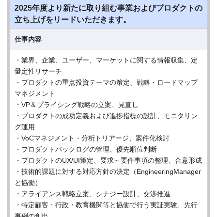
2025年度より新たに取り組む事業およびプロダクトの
立ち上げをリードいただきます。
仕事内容
・業界、企業、ユーザー、マーケットに関する情報収集、定
量定性リサーチ
・プロダクトの重点投資テーマの策定、戦略・ロードマップ
マネジメント
・VP＆プライシング戦略の立案、見直し
・プロダクトの成功定義および進捗指標の設計、モニタリン
グ運用
・VoCマネジメント・分析トリアージ、案件化検討
・プロダクトバックログの管理、優先順位判断
・プロダクトのUX/UI策定、要求～要件事項の整理、合意形成
・技術的課題に対する対応方針の決定（EngineeringManager
と協働）
・アライアンス戦略立案、シナジー設計、交渉推進
・特定顧客・行政・教育機関等と協働で行う実証実験、先行
事例の創出