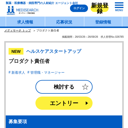
製薬・医療機器・病院専門の人材紹介 エージェント会社
新規登
ログイン
録
MENU
求人情報
応募状況
登録情報
メディサーチ トップ
プロダクト責任者
掲載期間：26/03/26～26/09/26 求人管理No.026785
ヘルスケアスタートアップ
NEW
プロダクト責任者
新着求人
管理職・マネージャー
検討する
エントリー
募集要項