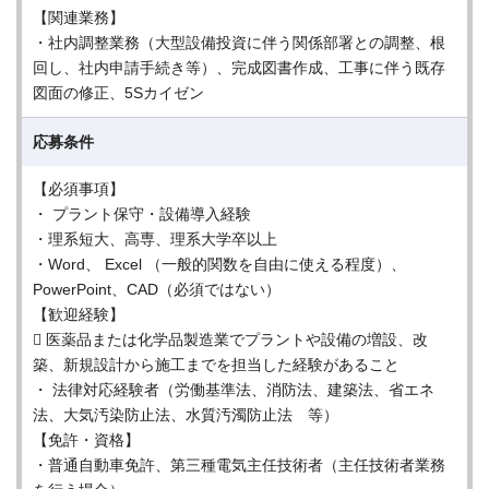
【関連業務】
・社内調整業務（大型設備投資に伴う関係部署との調整、根
回し、社内申請手続き等）、完成図書作成、工事に伴う既存
図面の修正、5Sカイゼン
応募条件
【必須事項】
・ プラント保守・設備導入経験
・理系短大、高専、理系大学卒以上
・Word、 Excel （一般的関数を自由に使える程度）、
PowerPoint、CAD（必須ではない）
【歓迎経験】
 医薬品または化学品製造業でプラントや設備の増設、改
築、新規設計から施工までを担当した経験があること
・ 法律対応経験者（労働基準法、消防法、建築法、省エネ
法、大気汚染防止法、水質汚濁防止法 等）
【免許・資格】
・普通自動車免許、第三種電気主任技術者（主任技術者業務