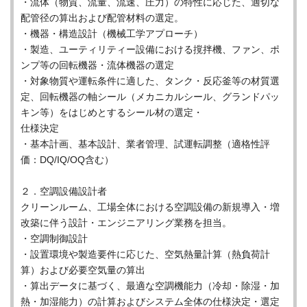
・流体（物質、流量、流速、圧力）の特性に応じた、適切な
配管径の算出および配管材料の選定。
・機器・構造設計（機械工学アプローチ）
・製造、ユーティリティー設備における撹拌機、ファン、ポ
ンプ等の回転機器・流体機器の選定
・対象物質や運転条件に適した、タンク・反応釜等の材質選
定、回転機器の軸シール（メカニカルシール、グランドパッ
キン等）をはじめとするシール材の選定・
仕様決定
・基本計画、基本設計、業者管理、試運転調整（適格性評
価：DQ/IQ/OQ含む）
２．空調設備設計者
クリーンルーム、工場全体における空調設備の新規導入・増
改築に伴う設計・エンジニアリング業務を担当。
・空調制御設計
・設置環境や製造要件に応じた、空気熱量計算（熱負荷計
算）および必要空気量の算出
・算出データに基づく、最適な空調機能力（冷却・除湿・加
熱・加湿能力）の計算およびシステム全体の仕様決定・選定