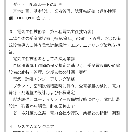
・ダクト、配管ルートの計画
・基本計画、基本設計、業者管理、試運転調整（適格性評
価：DQ/IQ/OQ含む）。
３，電気主任技術者（第三種電気主任技術者）
工場全体の受変電設備（特高/高圧）の保守・管理、および新
規設備導入に伴う電気計装設計・エンジニアリング業務を担
当。
・電気主任技術者としての法定業務
・自家用電気工作物の保安規定に基づく、受変電設備や幹線
設備の維持・管理、定期点検の計画・実行
・電気、計装エンジニアリング業務
・プラント、空調設備増設時に伴う、受電容量の検討、電力
幹線・配電盤の設計および仕様選定
・製造設備、ユーティリティー設備増設時に伴う、電気計装
設計（強電から弱電、制御回路まで）
・省エネ対策の立案、電力会社や行政、業者との折衝・調整
４．システムエンジニア