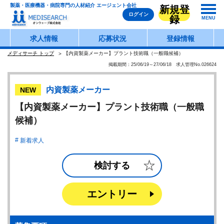
製薬・医療機器・病院専門の人材紹介 エージェント会社
新規登
ログイン
録
MENU
求人情報
応募状況
登録情報
メディサーチ トップ
【内資製薬メーカー】プラント技術職（一般職候補）
掲載期間：25/06/19～27/06/18 求人管理No.026624
内資製薬メーカー
NEW
【内資製薬メーカー】プラント技術職（一般職
候補）
新着求人
検討する
エントリー