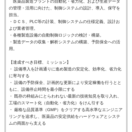
医薬品製造プラントの自動化・省力化、および生産データ
の管理・活用に向けた、制御システムの設計、導入、保守を
担当。
・ＤＣＳ、PLC等の計装、制御システムの仕様定義、設計お
よび業者管理。
・各種製造設備の自動制御ロジックの検討・構築。
・製造データの収集・解析システムの構築、予防保全への活
用。
【達成すべき目標、ミッション】
・ 設備導入を計画通りに進め製造の安定化、効率化、省力化
に寄与する
・ 設備の予防保全、計画的な更新により安定稼働を行うとと
もに、設備停止時間を最小限にする
・ 既存の枠組みにとらわれない最新の技術知見を取り入れ、
工場のスマート化（自動化・省力化）をけん引する
・ 厳格な品質基準（GMP）をクリアする高水準なエンジニア
リングを追求し、医薬品の安定供給をハードウェアとシステ
ムの両面から支える