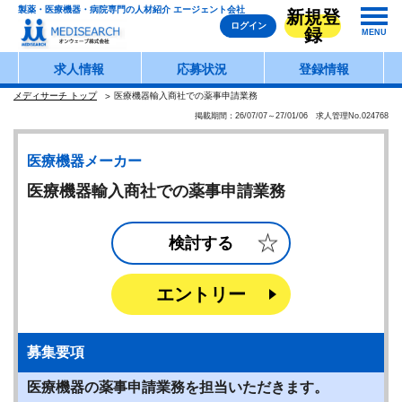
製薬・医療機器・病院専門の人材紹介 エージェント会社
新規登
ログイン
録
MENU
求人情報
応募状況
登録情報
メディサーチ トップ
医療機器輸入商社での薬事申請業務
掲載期間：26/07/07～27/01/06 求人管理No.024768
医療機器メーカー
医療機器輸入商社での薬事申請業務
検討する
エントリー
募集要項
医療機器の薬事申請業務を担当いただきます。