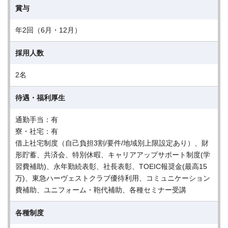
賞与
年2回（6月・12月）
採用人数
2名
待遇・福利厚生
通勤手当：有
寮・社宅：有
借上社宅制度（自己負担3割/要件/地域別上限設定あり）、財
形貯蓄、共済会、特別休暇、キャリアアップサポート制度(学
習費補助)、永年勤続表彰、社長表彰、TOEIC報奨金(最高15
万)、東急ハーヴェストクラブ優待利用、コミュニケーション
費補助、ユニフォーム・鞄代補助、各種セミナー受講
各種制度