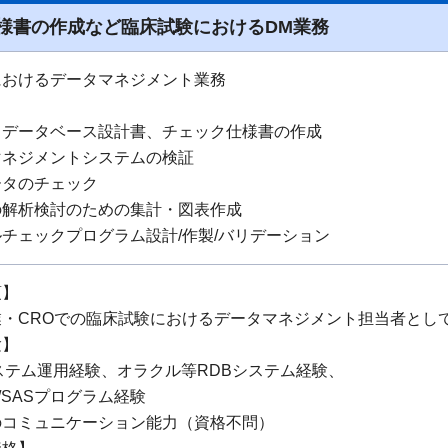
様書の作成など臨床試験におけるDM業務
におけるデータマネジメント業務
、データベース設計書、チェック仕様書の作成
マネジメントシステムの検証
ータのチェック
の解析検討のための集計・図表作成
チェックプログラム設計/作製/バリデーション
項】
業・CROでの臨床試験におけるデータマネジメント担当者とし
験】
ステム運用経験、オラクル等RDBシステム経験、
A/SASプログラム経験
のコミュニケーション能力（資格不問）