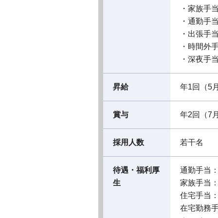
・家族手
・通勤手
・出張手
・時間外
・深夜手
昇給
年1回（5
賞与
年2回（7
採用人数
若干名
待遇・福利厚
通勤手当
生
家族手当
住宅手当
在宅勤務