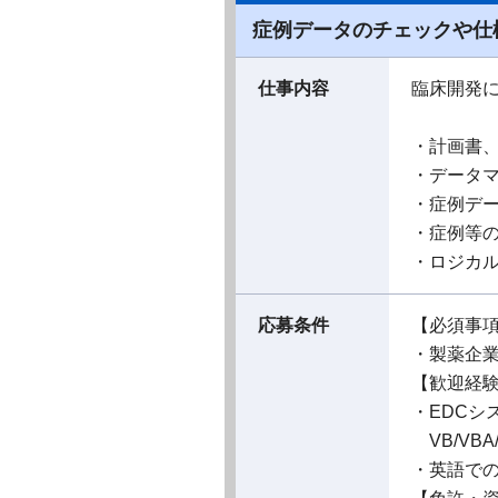
症例データのチェックや仕
仕事内容
臨床開発
・計画書
・データ
・症例デ
・症例等
・ロジカル
応募条件
【必須事
・製薬企
【歓迎経
・EDCシ
VB/VB
・英語で