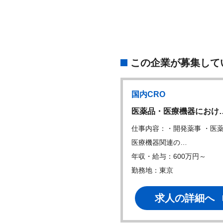
この企業が募集して
国内CRO
国内CRO
W
L(メディカル・サ…
医薬品・医療機器におけ
内容：・医学的、科学的な側
仕事内容：・開発薬事 ・医
ら円滑なコミュ…
医療機器関連の…
・給与：600万円～
年収・給与：600万円～
地：東京
勤務地：東京
求人の詳細へ
求人の詳細へ