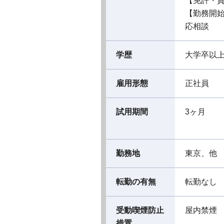
【免許・
【勤務開
応相談
学歴
大学卒以
雇用形態
正社員
試用期間
3ヶ月
勤務地
東京、他
転勤の有無
転勤なし
受動喫煙防止
屋内禁煙
措置