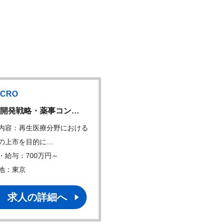
CRO
国内CRO
NEW
開発戦略・薬事コン…
MSL(メディカル・サ…
内容：再生医療分野における
仕事内容：・医学的、科学
の上市を目的に…
面から円滑なコミュ…
・給与：700万円～
年収・給与：600万円～
地：東京
勤務地：東京
求人の詳細へ
求人の詳細へ