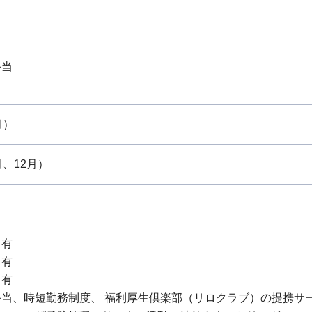
当
当
当
手当
当
月）
月、12月）
：有
：有
：有
手当、時短勤務制度、 福利厚生倶楽部（リロクラブ）の提携サ