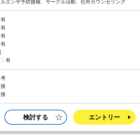
フルエンザ予防接種、サークル活動、社外カウンセリング
：有
：有
：有
：有
歳
度：有
選考
面接
面接
検討する
エントリー