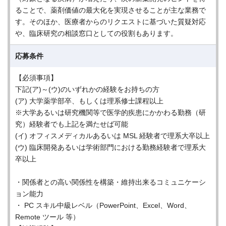
ることで、薬剤価値の最大化を実現させることが主な業務で
す。そのほか、医療者からのリクエストに基づいた質疑対応
や、臨床研究の相談窓口としての役割もあります。
応募条件
【必須事項】
下記(ア)～(ウ)のいずれかの経験をお持ちの方
(ア) 大学薬学部卒、もしくは理系修士課程以上
※大学あるいは研究機関等で医学的疾患にかかわる勤務（研
究）経験者でも上記を満たせば可能
(イ) オフィスメディカルあるいは MSL 経験者で理系大卒以上
(ウ) 臨床開発あるいは学術部門における勤務経験者で理系大
卒以上
・関係者との高い関係性を構築・維持出来るコミュニケーシ
ョン能力
・ PC スキル中級レベル（PowerPoint、Excel、Word、
Remote ツール 等）