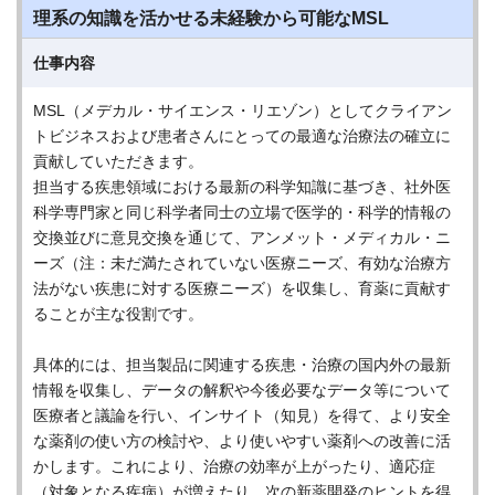
理系の知識を活かせる未経験から可能なMSL
仕事内容
MSL（メデカル・サイエンス・リエゾン）としてクライアン
トビジネスおよび患者さんにとっての最適な治療法の確立に
貢献していただきます。
担当する疾患領域における最新の科学知識に基づき、社外医
科学専門家と同じ科学者同士の立場で医学的・科学的情報の
交換並びに意見交換を通じて、アンメット・メディカル・ニ
ーズ（注：未だ満たされていない医療ニーズ、有効な治療方
法がない疾患に対する医療ニーズ）を収集し、育薬に貢献す
ることが主な役割です。
具体的には、担当製品に関連する疾患・治療の国内外の最新
情報を収集し、データの解釈や今後必要なデータ等について
医療者と議論を行い、インサイト（知見）を得て、より安全
な薬剤の使い方の検討や、より使いやすい薬剤への改善に活
かします。これにより、治療の効率が上がったり、適応症
（対象となる疾病）が増えたり、次の新薬開発のヒントを得