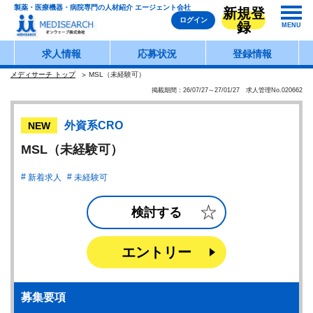
製薬・医療機器・病院専門の人材紹介 エージェント会社
新規登
ログイン
録
MENU
求人情報
応募状況
登録情報
メディサーチ トップ
MSL（未経験可）
掲載期間：26/07/27～27/01/27 求人管理No.020662
外資系CRO
NEW
MSL（未経験可）
新着求人
未経験可
検討する
エントリー
募集要項