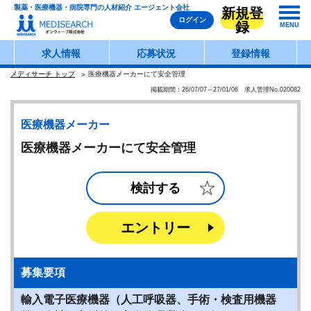
製薬・医療機器・病院専門の人材紹介 エージェント会社
新規登
ログイン
録
MENU
求人情報
応募状況
登録情報
メディサーチ トップ
医療機器メーカーにて安全管理
掲載期間：26/07/07～27/01/06 求人管理No.020082
医療機器メーカー
医療機器メーカーにて安全管理
検討する
エントリー
募集要項
輸入電子医療機器（人工呼吸器、手術・検査用機器