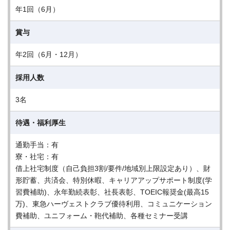
年1回（6月）
賞与
年2回（6月・12月）
採用人数
3名
待遇・福利厚生
通勤手当：有
寮・社宅：有
借上社宅制度（自己負担3割/要件/地域別上限設定あり）、財
形貯蓄、共済会、特別休暇、キャリアアップサポート制度(学
習費補助)、永年勤続表彰、社長表彰、TOEIC報奨金(最高15
万)、東急ハーヴェストクラブ優待利用、コミュニケーション
費補助、ユニフォーム・鞄代補助、各種セミナー受講