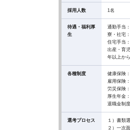
採用人数
1名
待遇・福利厚
通勤手当
生
寮・社宅
住宅手当
出産・育児
年以上から
各種制度
健康保険
雇用保険
労災保険
厚生年金
退職金制
選考プロセス
１）書類
２）一次