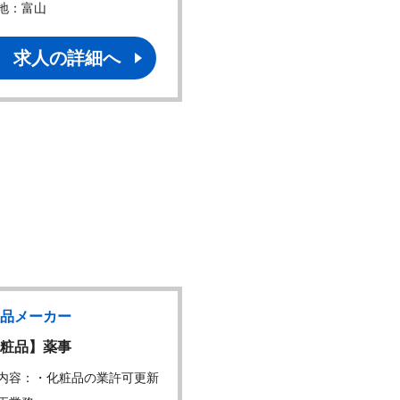
地：富山
勤務地：東京、富山
求人の詳細へ
求人の詳細へ
品メーカー
化粧品メーカー
粧品】薬事
【化粧品】商品設計
内容：・化粧品の業許可更新
仕事内容：・設計検証業務