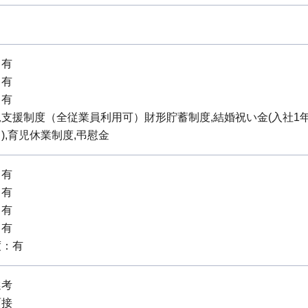
：有
：有
：有
支援制度（全従業員利用可）財形貯蓄制度,結婚祝い金(入社1年以
),育児休業制度,弔慰金
：有
：有
：有
：有
度：有
選考
面接