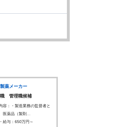
製薬メーカー
ジェネリックメーカー
職 管理職候補
医薬品原薬の製造職
内容：・製造業務の監督者と
仕事内容：工場で薬の有効
、医薬品（製剤…
ある医薬品原薬の製…
・給与：650万円～
年収・給与：350万円～