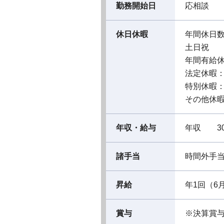
勤務開始日
応相談
休日休暇
年間休日数
土日祝
年間有給休
法定休暇
特別休暇
その他休
年収・給与
年収 30
諸手当
時間外手
昇給
年1回（6
賞与
※決算賞与