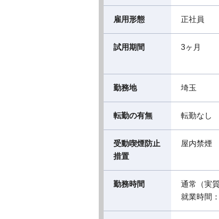
雇用形態
正社員
試用期間
3ヶ月
勤務地
埼玉
転勤の有無
転勤なし
受動喫煙防止
屋内禁煙
措置
勤務時間
通常（実
就業時間：08