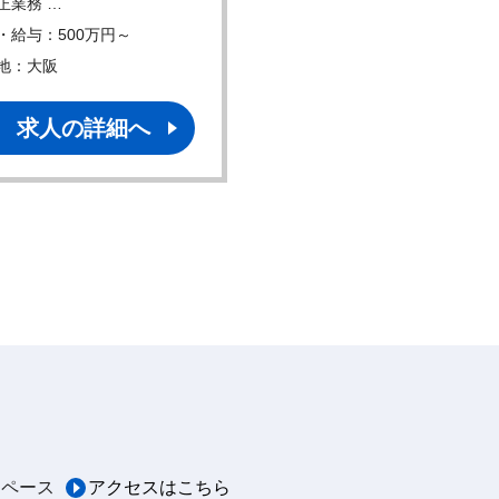
正業務 …
600件ほど）バル…
・給与：500万円～
年収・給与：450万円～
地：大阪
勤務地：大阪
求人の詳細へ
求人の詳細へ
スペース
アクセスはこちら