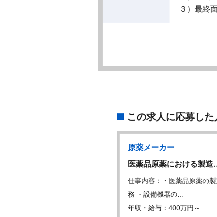
３）最終
この求人に応募した
グループ企業
原薬メーカー
手医療機器メーカー…
医薬品原薬における製造
内容：医療機器の製造（クリ
仕事内容：・医薬品原薬の製
ルーム内にて医…
務 ・設備機器の…
・給与：300万円～
年収・給与：400万円～