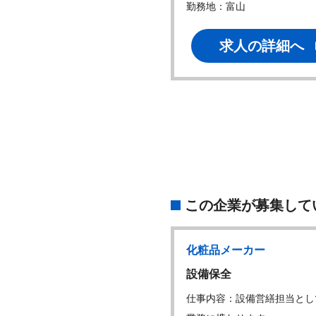
地：
勤務地：富山
求人の詳細へ
求人の詳細へ
この企業が募集して
品メーカー
化粧品メーカー
管理
設備保全
内容：・製薬液剤の品質管理
仕事内容：設備営繕担当とし