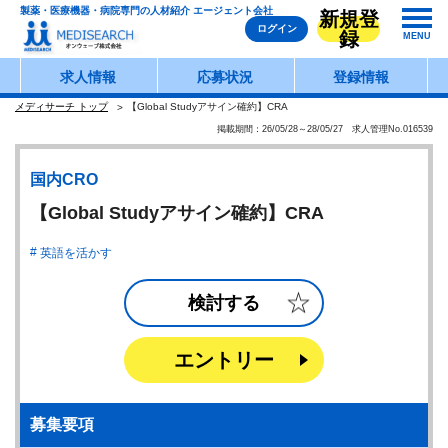
製薬・医療機器・病院専門の人材紹介 エージェント会社
新規登
ログイン
録
MENU
求人情報
応募状況
登録情報
メディサーチ トップ
【Global Studyアサイン確約】CRA
掲載期間：26/05/28～28/05/27 求人管理No.016539
国内CRO
【Global Studyアサイン確約】CRA
英語を活かす
検討する
エントリー
募集要項