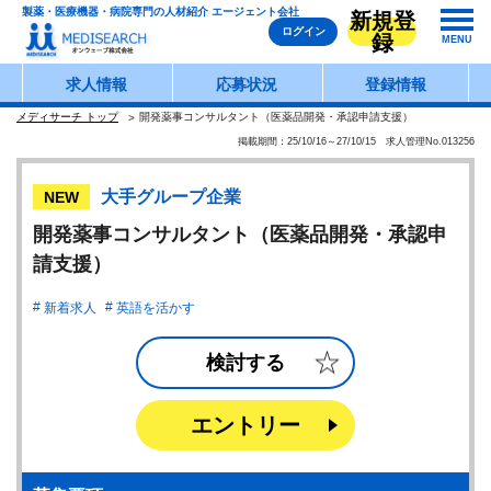
製薬・医療機器・病院専門の人材紹介 エージェント会社
新規登
ログイン
録
MENU
求人情報
応募状況
登録情報
メディサーチ トップ
開発薬事コンサルタント（医薬品開発・承認申請支援）
掲載期間：25/10/16～27/10/15 求人管理No.013256
大手グループ企業
NEW
開発薬事コンサルタント（医薬品開発・承認申
請支援）
新着求人
英語を活かす
検討する
エントリー