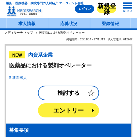
製薬・医療機器・病院専門の人材紹介 エージェント会社
新規登
ログイン
録
MENU
求人情報
応募状況
登録情報
メディサーチ トップ
医薬品における製剤オペレーター
掲載期間：25/11/14～27/11/13 求人管理No.012767
内資系企業
NEW
医薬品における製剤オペレーター
新着求人
検討する
エントリー
募集要項