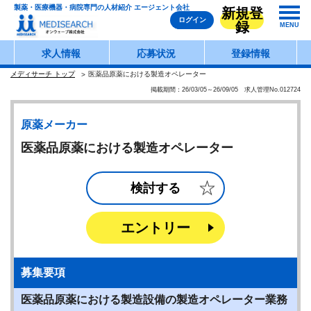
製薬・医療機器・病院専門の人材紹介 エージェント会社
新規登
ログイン
録
MENU
求人情報
応募状況
登録情報
メディサーチ トップ
医薬品原薬における製造オペレーター
掲載期間：26/03/05～26/09/05 求人管理No.012724
原薬メーカー
医薬品原薬における製造オペレーター
検討する
エントリー
募集要項
医薬品原薬における製造設備の製造オペレーター業務