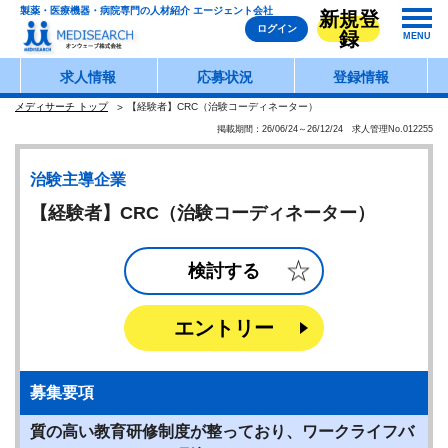
製薬・医療機器・病院専門の人材紹介 エージェント会社
新規登
ログイン
録
MENU
求人情報
応募状況
登録情報
メディサーチ トップ
【経験者】CRC（治験コーディネーター）
掲載期間：26/06/24～26/12/24 求人管理No.012255
治験主導企業
【経験者】CRC（治験コーディネーター）
検討する
エントリー
募集要項
質の高い教育研修制度が整っており、ワークライフバ