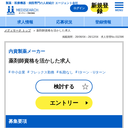
製薬・医療機器・病院専門の人材紹介 エージェント会社
新規登
ログイン
録
MENU
求人情報
応募状況
登録情報
メディサーチ トップ
薬剤師資格を活かした求人
掲載期間：26/06/04～26/12/04 求人管理No.011596
内資製薬メーカー
薬剤師資格を活かした求人
中小企業
フレックス勤務
転勤なし
Iターン・Uターン
検討する
エントリー
募集要項