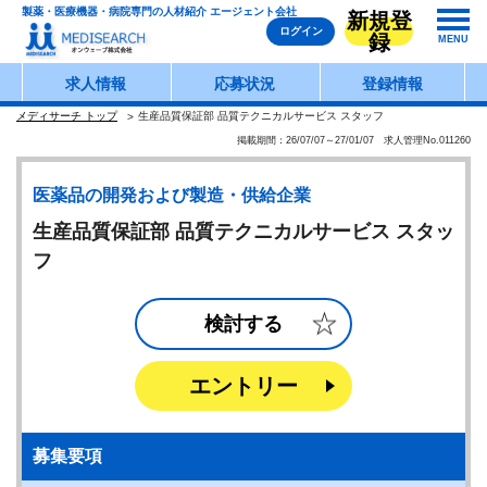
製薬・医療機器・病院専門の人材紹介 エージェント会社
新規登
ログイン
録
MENU
求人情報
応募状況
登録情報
メディサーチ トップ
生産品質保証部 品質テクニカルサービス スタッフ
掲載期間：26/07/07～27/01/07 求人管理No.011260
医薬品の開発および製造・供給企業
生産品質保証部 品質テクニカルサービス スタッ
フ
検討する
エントリー
募集要項